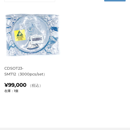
CDSOT23-
SM712（3000pcs/set）
通
¥99,000（税
¥99,000
（税込）
常
込）
在庫：1個
価
格