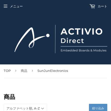
メニュー
カート
›
›
TOP
商品
SunJunElectronics
商品
絞り込み