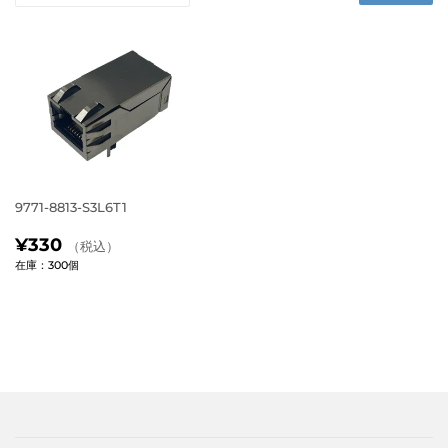
9771-8813-S3L6T1
通
¥330（税
¥330
（税込）
常
込）
在庫：300個
価
格