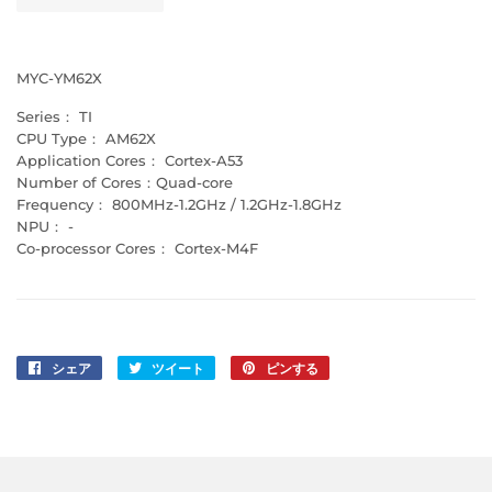
MYC-YM62X
Series：
TI
CPU Type：
AM62X
Application Cores：
Cortex-A53
Number of Cores：
Quad-core
Frequency：
800MHz-1.2GHz / 1.2GHz-1.8GHz
NPU：
-
Co-processor Cores：
Cortex-M4F
シェア
Facebook
ツイート
Twitter
ピンする
Pinterest
で
に
で
シ
投
ピ
ェ
稿
ン
ア
す
す
す
る
る