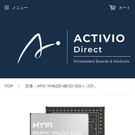
メニュー
カート
›
TOP
型番：MYC-YM6231-8E1D-100-I（CPU Type：AM62X）