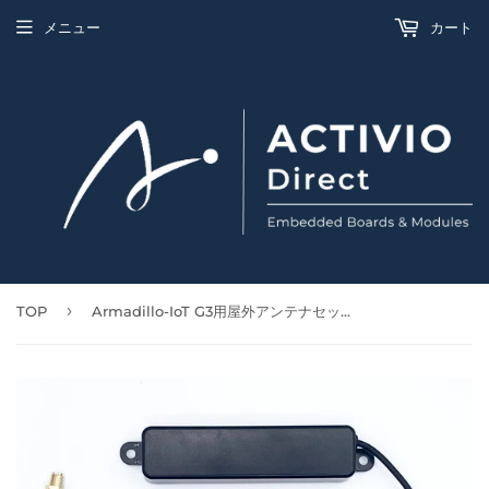
メニュー
カート
›
TOP
Armadillo-IoT G3用屋外アンテナセット：ATOP-OTDR-ANT-01（ANT2304-FWMV25/SP-L-5000+SMA変換ケーブル）