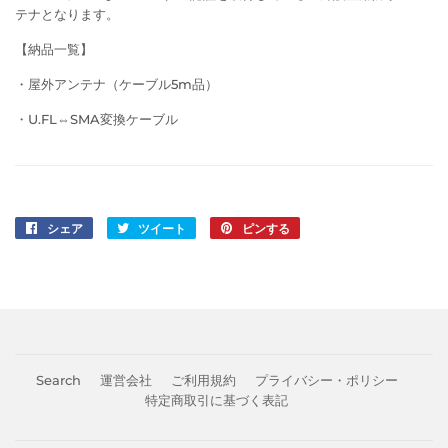
テナとなります。
【納品一覧】
・屋外アンテナ（ケーブル5m品）
・U.FL⇔SMA変換ケーブル
シェア
Facebook
ツイート
Twitter
ピンする
Pinterest
で
に
で
シ
投
ピ
ェ
稿
ン
ア
す
す
す
る
る
る
Search
運営会社
ご利用規約
プライバシー・ポリシー
特定商取引に基づく表記