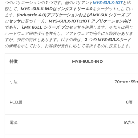
つのバリエーションの 1 つです。他のバリアント
MYS-6ULX-IOT
と比
較して、MYS
-6ULX-INDは
インダストリー 4.0
をターゲットにしてい
ます。
(Industrie 4.0)アプリケーションおよび
i.MX 6UL
シリーズ プ
ロセッサ
に基づく一方、
MYS-6ULX-IOT
は
IOT アプリケーション向け
であり、
i.MX 6ULL
​​ シリーズ プロセッサ
を使用します
。
それらは同じ
ハードウェア回路設計を共有し、ソフトウェアで完全に互換性がありま
すが、独自の特性もあります。
以下の表は、2 つ
の MYS-6ULX
ボード
の機能を示しており、お客様が要件に応じて選択するのに役立ちます。
特徴
MYS-6ULX-IND
寸法
70mm×55
PCB層
8層
電源
5V/1A