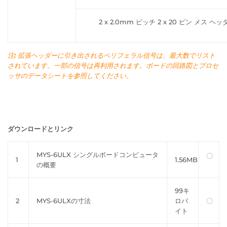
2 x 2.0mm ピッチ 2 x 20 ピン メス ヘ
注: 拡張ヘッダーに引き出されるペリフェラル信号は、最大数でリスト
されています。一部の信号は再利用されます。ボードの回路図とプロセ
ッサのデータシートを参照してください。
ダウンロードとリンク
MYS-6ULX シングルボードコンピュータ
〇
1
1.56MB
の概要
99キ
2
MYS-6ULXの寸法
ロバ
〇
イト