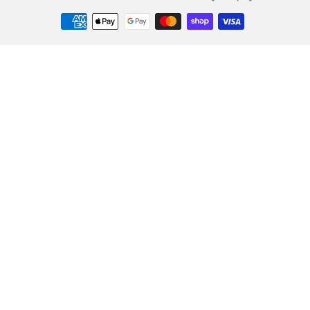
お
支
払
い
方
法