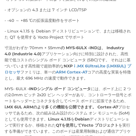
- オプションの 4.3 または 7 インチ LCD/TSP
-
-40 ～ +85 ℃の拡張温度動作をサポート
-
Linux 4.1.15 を Debian ディストリビューションで、または移植され
た QT を使用する Yocto Project でサポート
寸法がわずか 70mm × 55mm
の MYS-6ULX
-INDは、
Industry
4.0 (Industrie 4.0)
アプリケーション
向けに特別に設計された、高性
能で低コストのシングル ボード コンピュータ (SBC)です。
それはに基
づいています
高性能で超効率的
な
NXP
i
.MX 6UltraLite (i.MX6UL) プ
ロセッサ
ファミリは、単一の
ARM Cortex-A7
コアの高度な実装を特徴
とし、最大 696 MHz の速度で動作できます。
MYS- 6ULX
-IND
シングル ボード コンピュータ
には、ボード上に 2 つ
の
2.0mm ピッチ 2x20 ピン ヘッダー
があり、コントローラー信号とポ
ートをヘッダーとコネクタを介してベース ボードに拡張できるため、
i.MX 6UL ARMのより多くの機能を公開できます。 Cortex-A7
プロセ
ッサであるため、次の組み込み設計のシステム オン モジュール (SoM)
としても使用できます。
Linux 4.1.15
を
Debian
ディストリビューショ
ンで実行するか
、移植された
QTを使用して
Yocto プロジェクト
を実行
する準備ができています
。
このボードは産業用制御および通信アプリケ