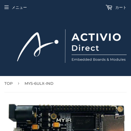
メニュー
カート
›
TOP
MYS-6ULX-IND