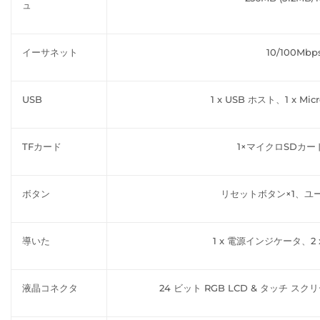
ュ
イーサネット
10/100Mbp
USB
1 x USB ホスト、1 x Mi
TFカード
1×マイクロSDカ
ボタン
リセットボタン×1、ユ
導いた
1 x 電源インジケータ、2 
液晶コネクタ
24 ビット RGB LCD & タッチ スクリ