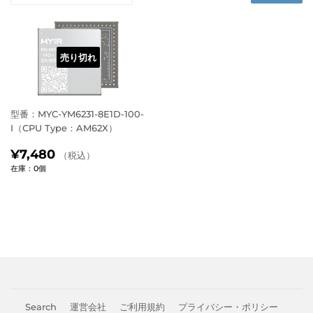
売り切れ
型番：MYC-YM6231-8E1D-100-
I（CPU Type：AM62X）
通
¥7,480（税
¥7,480
（税込）
常
込）
在庫：0個
価
格
Search
運営会社
ご利用規約
プライバシー・ポリシー