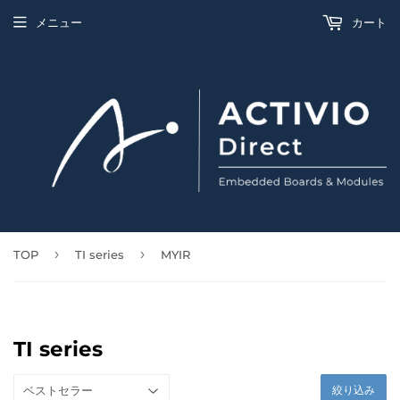
メニュー
カート
›
›
TOP
TI series
MYIR
TI series
絞り込み